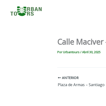
Ir
CHILE
al
URBANTOURS
contenido
Calle Maciver
Por
Urbantours
/
Abril 30, 2025
ANTERIOR
Plaza de Armas – Santiago