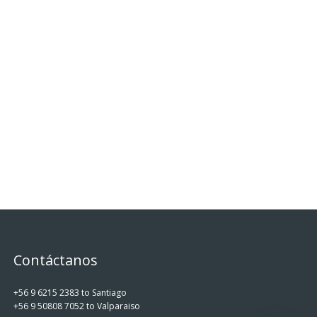
Contáctanos
+56 9 6215 2383 to Santiago
+56 9 50808 7052 to Valparaiso